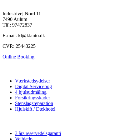
K&L Auto A/S
Industrivej Nord 11
7490 Aulum
Tlf.: 97472837
E-mail: kl@klauto.dk
CVR: 25443225
Online Booking
Autoværksted
Værkstedsydelser
Digital Servicebog
4 hjulsudmåling
Forsikringsskader
Stenslagsreparation
Hjulskift / Dækhotel
Vi tilbyder
3 års reservedelsgaranti
Vejhjælp