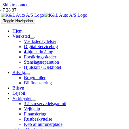
Skip to content
 47 28 37
Toggle Navigation
Hjem
Værksted
Værkstedsydelser
Digital Servicebog
4-hjulsudmåling
Forsikringsskader
Stenslagsreparation
Hjulskift / Dækhotel
Bilsalg
Brugte biler
Bil finansiering
Bilsyn
Lejebil
Vi tilbyder
3 års reservedelsgaranti
Vejhjælp
Finansiering
Rustbeskyttelse
Køb af nummerplade