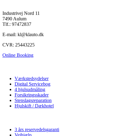
K&L Auto A/S
Industrivej Nord 11
7490 Aulum
Tlf.: 97472837
E-mail: kl@klauto.dk
CVR: 25443225
Online Booking
Autoværksted
Værkstedsydelser
Digital Servicebog
4 hjulsudmåling
Forsikringsskader
Stenslagsreparation
Hjulskift / Dækhotel
Vi tilbyder
3 års reservedelsgaranti
Vejhjælp