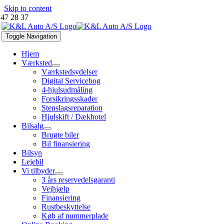
Skip to content
 47 28 37
Toggle Navigation
Hjem
Værksted
Værkstedsydelser
Digital Servicebog
4-hjulsudmåling
Forsikringsskader
Stenslagsreparation
Hjulskift / Dækhotel
Bilsalg
Brugte biler
Bil finansiering
Bilsyn
Lejebil
Vi tilbyder
3 års reservedelsgaranti
Vejhjælp
Finansiering
Rustbeskyttelse
Køb af nummerplade