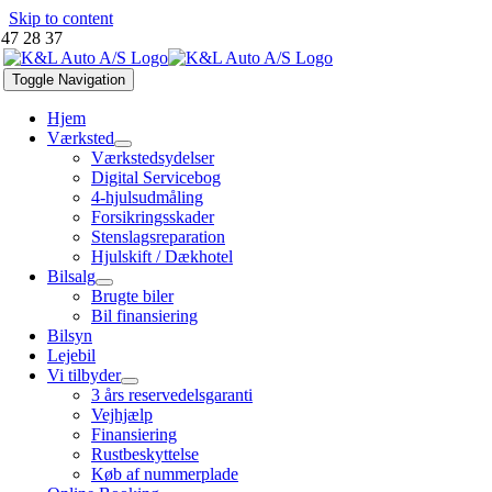
Skip to content
 47 28 37
Toggle Navigation
Hjem
Værksted
Værkstedsydelser
Digital Servicebog
4-hjulsudmåling
Forsikringsskader
Stenslagsreparation
Hjulskift / Dækhotel
Bilsalg
Brugte biler
Bil finansiering
Bilsyn
Lejebil
Vi tilbyder
3 års reservedelsgaranti
Vejhjælp
Finansiering
Rustbeskyttelse
Køb af nummerplade