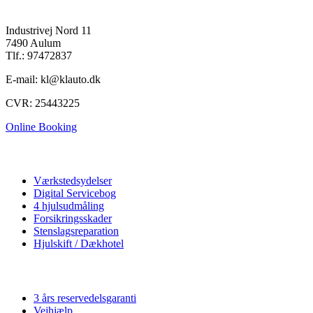
K&L Auto A/S
Industrivej Nord 11
7490 Aulum
Tlf.: 97472837
E-mail: kl@klauto.dk
CVR: 25443225
Online Booking
Autoværksted
Værkstedsydelser
Digital Servicebog
4 hjulsudmåling
Forsikringsskader
Stenslagsreparation
Hjulskift / Dækhotel
Vi tilbyder
3 års reservedelsgaranti
Vejhjælp