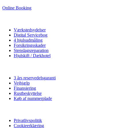
Online Booking
Autoværksted
Værkstedsydelser
Digital Servicebog
4 hjulsudmåling
Forsikringsskader
Stenslagsreparation
Hjulskift / Dækhotel
Vi tilbyder
3 års reservedelsgaranti
Vejhjælp
Finansiering
Rustbeskyttelse
Køb af nummerplade
Privatliv
Privatlivspolitik
Cookieerklæring