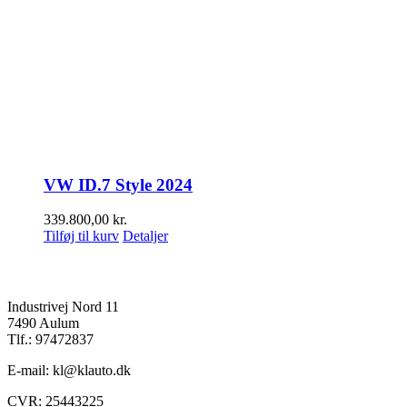
VW ID.7 Style 2024
339.800,00
kr.
Tilføj til kurv
Detaljer
K&L Auto A/S
Industrivej Nord 11
7490 Aulum
Tlf.: 97472837
E-mail: kl@klauto.dk
CVR: 25443225