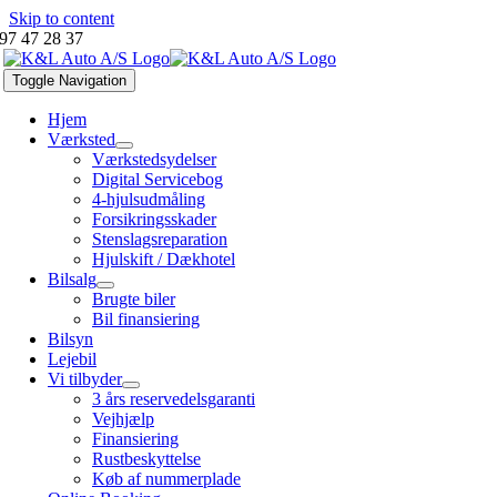
Skip to content
97 47 28 37
Toggle Navigation
Hjem
Værksted
Værkstedsydelser
Digital Servicebog
4-hjulsudmåling
Forsikringsskader
Stenslagsreparation
Hjulskift / Dækhotel
Bilsalg
Brugte biler
Bil finansiering
Bilsyn
Lejebil
Vi tilbyder
3 års reservedelsgaranti
Vejhjælp
Finansiering
Rustbeskyttelse
Køb af nummerplade