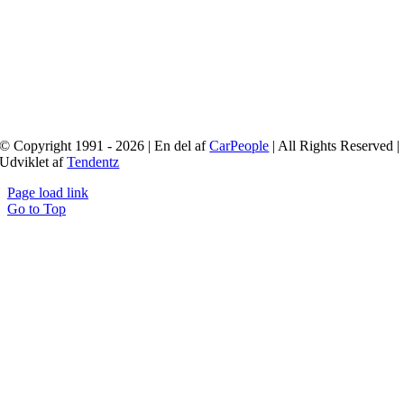
© Copyright 1991 - 2026 | En del af
CarPeople
| All Rights Reserved |
Udviklet af
Tendentz
Page load link
Go to Top