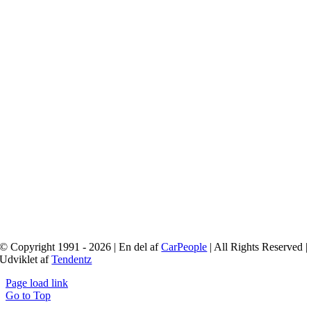
© Copyright 1991 - 2026 | En del af
CarPeople
| All Rights Reserved |
Udviklet af
Tendentz
Page load link
Go to Top