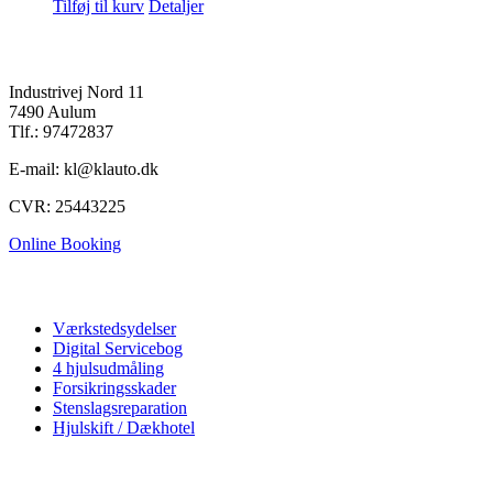
Tilføj til kurv
Detaljer
K&L Auto A/S
Industrivej Nord 11
7490 Aulum
Tlf.: 97472837
E-mail: kl@klauto.dk
CVR: 25443225
Online Booking
Autoværksted
Værkstedsydelser
Digital Servicebog
4 hjulsudmåling
Forsikringsskader
Stenslagsreparation
Hjulskift / Dækhotel
Vi tilbyder