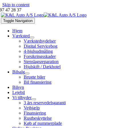
Skip to content
97 47 28 37
Toggle Navigation
Hjem
Værksted
Værkstedsydelser
Digital Servicebog
4-hjulsudmåling
Forsikringsskader
Stenslagsreparation
Hjulskift / Dækhotel
Bilsalg
Brugte biler
Bil finansiering
Bilsyn
Lejebil
Vi tilbyder
3 års reservedelsgaranti
Vejhjælp
Finansiering
Rustbeskyttelse
Køb af nummerplade