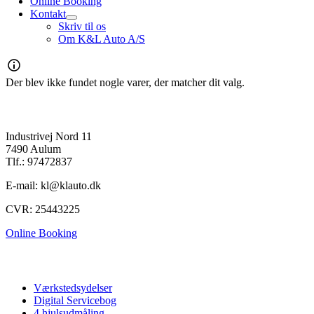
Online Booking
Kontakt
Skriv til os
Om K&L Auto A/S
Der blev ikke fundet nogle varer, der matcher dit valg.
K&L Auto A/S
Industrivej Nord 11
7490 Aulum
Tlf.: 97472837
E-mail: kl@klauto.dk
CVR: 25443225
Online Booking
Autoværksted
Værkstedsydelser
Digital Servicebog
4 hjulsudmåling