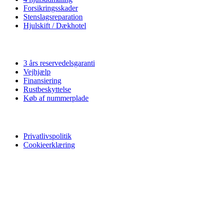
Forsikringsskader
Stenslagsreparation
Hjulskift / Dækhotel
Vi tilbyder
3 års reservedelsgaranti
Vejhjælp
Finansiering
Rustbeskyttelse
Køb af nummerplade
Privatliv
Privatlivspolitik
Cookieerklæring