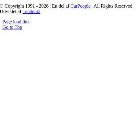
© Copyright 1991 - 2026 | En del af
CarPeople
| All Rights Reserved |
Udviklet af
Tendentz
Page load link
Go to Top