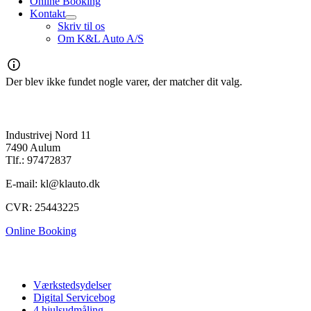
Online Booking
Kontakt
Skriv til os
Om K&L Auto A/S
Der blev ikke fundet nogle varer, der matcher dit valg.
K&L Auto A/S
Industrivej Nord 11
7490 Aulum
Tlf.: 97472837
E-mail: kl@klauto.dk
CVR: 25443225
Online Booking
Autoværksted
Værkstedsydelser
Digital Servicebog
4 hjulsudmåling