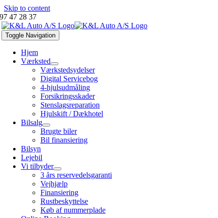
Skip to content
97 47 28 37
Toggle Navigation
Hjem
Værksted
Værkstedsydelser
Digital Servicebog
4-hjulsudmåling
Forsikringsskader
Stenslagsreparation
Hjulskift / Dækhotel
Bilsalg
Brugte biler
Bil finansiering
Bilsyn
Lejebil
Vi tilbyder
3 års reservedelsgaranti
Vejhjælp
Finansiering
Rustbeskyttelse
Køb af nummerplade