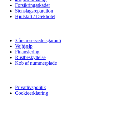
Forsikringsskader
Stenslagsreparation
Hjulskift / Dækhotel
Vi tilbyder
3 års reservedelsgaranti
Vejhjælp
Finansiering
Rustbeskyttelse
Køb af nummerplade
Privatliv
Privatlivspolitik
Cookieerklæring