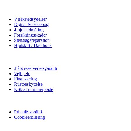
Autoværksted
Værkstedsydelser
Digital Servicebog
4 hjulsudmåling
Forsikringsskader
Stenslagsreparation
Hjulskift / Dækhotel
Vi tilbyder
3 års reservedelsgaranti
Vejhjælp
Finansiering
Rustbeskyttelse
Køb af nummerplade
Privatliv
Privatlivspolitik
Cookieerklæring