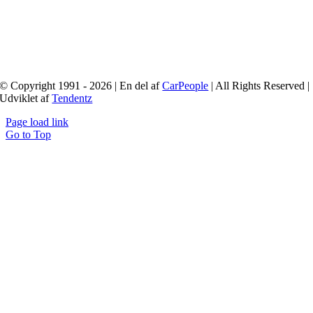
© Copyright 1991 - 2026 | En del af
CarPeople
| All Rights Reserved |
Udviklet af
Tendentz
Page load link
Go to Top