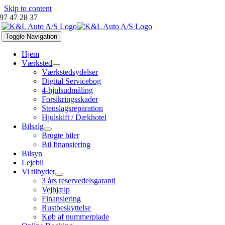
Skip to content
97 47 28 37
Toggle Navigation
Hjem
Værksted
Værkstedsydelser
Digital Servicebog
4-hjulsudmåling
Forsikringsskader
Stenslagsreparation
Hjulskift / Dækhotel
Bilsalg
Brugte biler
Bil finansiering
Bilsyn
Lejebil
Vi tilbyder
3 års reservedelsgaranti
Vejhjælp
Finansiering
Rustbeskyttelse
Køb af nummerplade