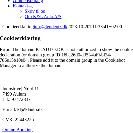
Online Booking
Kontakt
Skriv til os
Om K&L Auto A/S
Cookieerklæring
info@tendentz.dk
2023-10-20T11:33:41+02:00
Cookieerklæring
Error: The domain KLAUTO.DK is not authorized to show the cookie
declaration for domain group ID 16ba26d0-a35f-4af9-bf34-
786e15b10e04. Please add it to the domain group in the Cookiebot
Manager to authorize the domain.
K&L Auto A/S
Industrivej Nord 11
7490 Aulum
Tlf.: 97472837
E-mail: kl@klauto.dk
CVR: 25443225
Online Booking