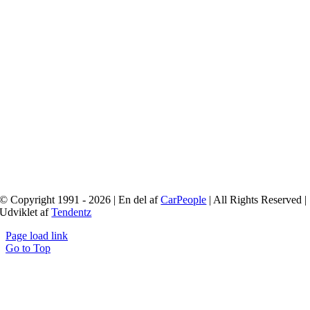
© Copyright 1991 - 2026 | En del af
CarPeople
| All Rights Reserved |
Udviklet af
Tendentz
Page load link
Go to Top