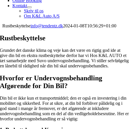
Online Booking
Kontakt
Skriv til os
Om K&L Auto A/S
Rustbeskyttelse
info@tendentz.dk
2024-01-08T10:56:29+01:00
Rustbeskyttelse
Grundet det danske klima og veje kan det være en rigtig god ide at
give din bil en ekstra rustbeskyttelse derfor har vi Hos K&L AUTO et
tæt samarbejde med Suvo undervognsbehandling. Vi stiller selvfølgelig
en lånebil til rådighed når din bil skal undervognsbehandles.
Hvorfor er Undervognsbehandling
Afgørende for Din Bil?
Din bil er ikke kun et transportmiddel; den er også en investering i din
mobilitet og sikkerhed. For at sikre, at din bil forbliver pålidelig og i
god stand i mange år fremover, er det afgørende at inkludere
undervognsbehandling som en del af din vedligeholdelsesrutine. Her er
hvorfor undervognsbehandling er så vigtig: