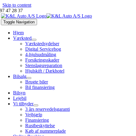
Skip to content
97 47 28 37
Toggle Navigation
Hjem
Værksted
Værkstedsydelser
Digital Servicebog
4-hjulsudmåling
Forsikringsskader
Stenslagsreparation
Hjulskift / Dækhotel
Bilsalg
Brugte biler
Bil finansiering
Bilsyn
Lejebil
Vi tilbyder
3 års reservedelsgaranti
Vejhjælp
Finansiering
Rustbeskyttelse
Køb af nummerplade