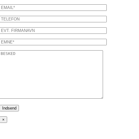
×
K&L Auto A/S