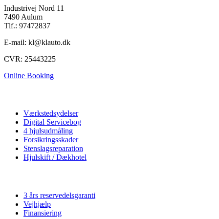
Industrivej Nord 11
7490 Aulum
Tlf.: 97472837
E-mail: kl@klauto.dk
CVR: 25443225
Online Booking
Autoværksted
Værkstedsydelser
Digital Servicebog
4 hjulsudmåling
Forsikringsskader
Stenslagsreparation
Hjulskift / Dækhotel
Vi tilbyder
3 års reservedelsgaranti
Vejhjælp
Finansiering