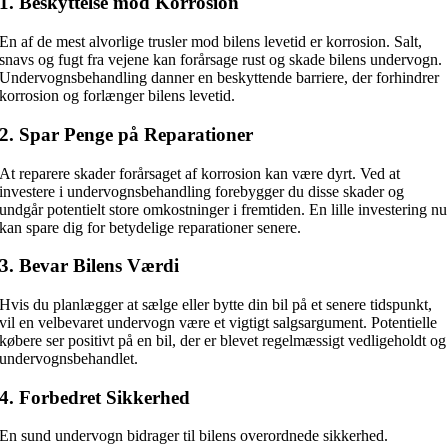
1.
Beskyttelse mod Korrosion
En af de mest alvorlige trusler mod bilens levetid er korrosion. Salt,
snavs og fugt fra vejene kan forårsage rust og skade bilens undervogn.
Undervognsbehandling danner en beskyttende barriere, der forhindrer
korrosion og forlænger bilens levetid.
2.
Spar Penge på Reparationer
At reparere skader forårsaget af korrosion kan være dyrt. Ved at
investere i undervognsbehandling forebygger du disse skader og
undgår potentielt store omkostninger i fremtiden. En lille investering nu
kan spare dig for betydelige reparationer senere.
3.
Bevar Bilens Værdi
Hvis du planlægger at sælge eller bytte din bil på et senere tidspunkt,
vil en velbevaret undervogn være et vigtigt salgsargument. Potentielle
købere ser positivt på en bil, der er blevet regelmæssigt vedligeholdt og
undervognsbehandlet.
4.
Forbedret Sikkerhed
En sund undervogn bidrager til bilens overordnede sikkerhed.