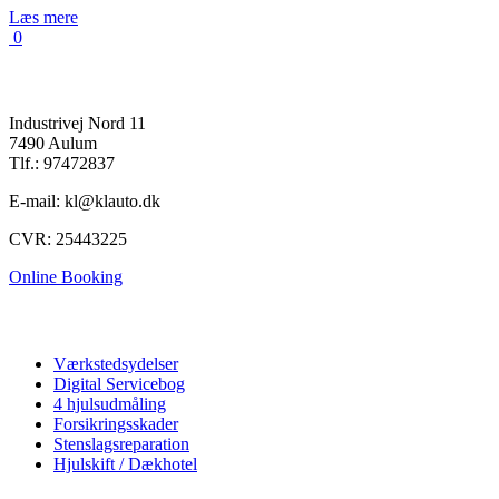
Læs mere
0
K&L Auto A/S
Industrivej Nord 11
7490 Aulum
Tlf.: 97472837
E-mail: kl@klauto.dk
CVR: 25443225
Online Booking
Autoværksted
Værkstedsydelser
Digital Servicebog
4 hjulsudmåling
Forsikringsskader
Stenslagsreparation
Hjulskift / Dækhotel