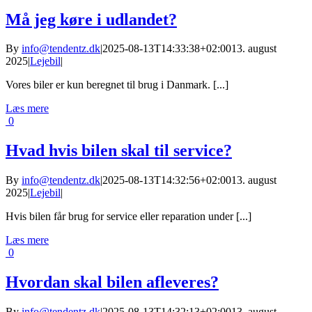
Må jeg køre i udlandet?
By
info@tendentz.dk
|
2025-08-13T14:33:38+02:00
13. august
2025
|
Lejebil
|
Vores biler er kun beregnet til brug i Danmark. [...]
Læs mere
0
Hvad hvis bilen skal til service?
By
info@tendentz.dk
|
2025-08-13T14:32:56+02:00
13. august
2025
|
Lejebil
|
Hvis bilen får brug for service eller reparation under [...]
Læs mere
0
Hvordan skal bilen afleveres?
By
info@tendentz.dk
|
2025-08-13T14:32:13+02:00
13. august