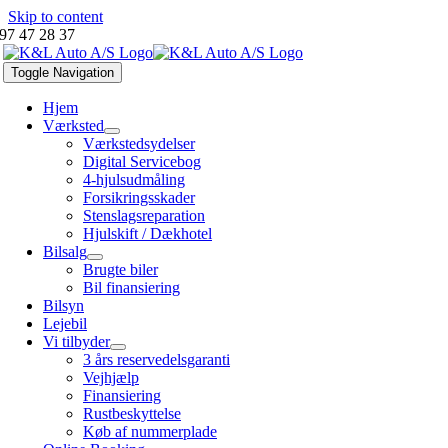
Skip to content
97 47 28 37
Toggle Navigation
Hjem
Værksted
Værkstedsydelser
Digital Servicebog
4-hjulsudmåling
Forsikringsskader
Stenslagsreparation
Hjulskift / Dækhotel
Bilsalg
Brugte biler
Bil finansiering
Bilsyn
Lejebil
Vi tilbyder
3 års reservedelsgaranti
Vejhjælp
Finansiering
Rustbeskyttelse
Køb af nummerplade