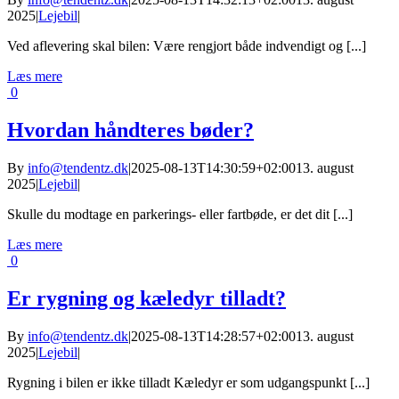
2025
|
Lejebil
|
Ved aflevering skal bilen: Være rengjort både indvendigt og [...]
Læs mere
0
Hvordan håndteres bøder?
By
info@tendentz.dk
|
2025-08-13T14:30:59+02:00
13. august
2025
|
Lejebil
|
Skulle du modtage en parkerings- eller fartbøde, er det dit [...]
Læs mere
0
Er rygning og kæledyr tilladt?
By
info@tendentz.dk
|
2025-08-13T14:28:57+02:00
13. august
2025
|
Lejebil
|
Rygning i bilen er ikke tilladt Kæledyr er som udgangspunkt [...]