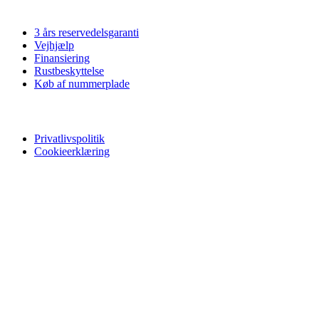
Vi tilbyder
3 års reservedelsgaranti
Vejhjælp
Finansiering
Rustbeskyttelse
Køb af nummerplade
Privatliv
Privatlivspolitik
Cookieerklæring