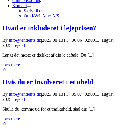
Online Booking
Kontakt
Skriv til os
Om K&L Auto A/S
Hvad er inkluderet i lejeprisen?
By
info@tendentz.dk
|
2025-08-13T14:36:06+02:00
13. august
2025
|
Lejebil
|
Langt det meste er dækket af din lejeaftale. Du [...]
Læs mere
0
Hvis du er involveret i et uheld
By
info@tendentz.dk
|
2025-08-13T14:35:07+02:00
13. august
2025
|
Lejebil
|
Skulle du komme ud for et trafikuheld, skal du: [...]
Læs mere
0