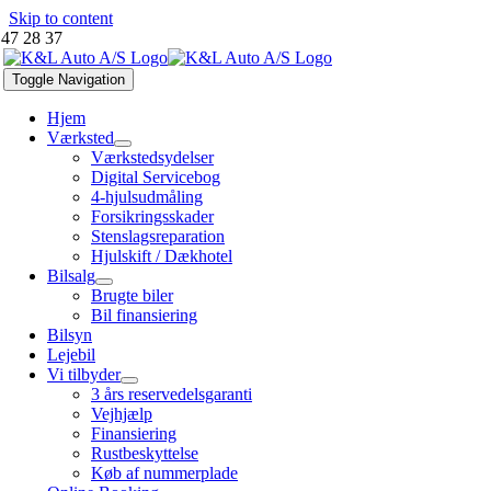
Skip to content
 47 28 37
Toggle Navigation
Hjem
Værksted
Værkstedsydelser
Digital Servicebog
4-hjulsudmåling
Forsikringsskader
Stenslagsreparation
Hjulskift / Dækhotel
Bilsalg
Brugte biler
Bil finansiering
Bilsyn
Lejebil
Vi tilbyder
3 års reservedelsgaranti
Vejhjælp
Finansiering
Rustbeskyttelse
Køb af nummerplade