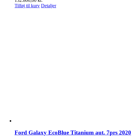
132.800,00
kr.
Tilføj til kurv
Detaljer
Ford Galaxy EcoBlue Titanium aut. 7prs 2020