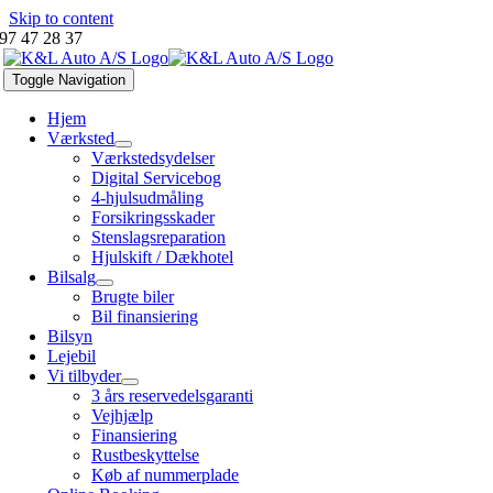
Skip to content
97 47 28 37
Toggle Navigation
Hjem
Værksted
Værkstedsydelser
Digital Servicebog
4-hjulsudmåling
Forsikringsskader
Stenslagsreparation
Hjulskift / Dækhotel
Bilsalg
Brugte biler
Bil finansiering
Bilsyn
Lejebil
Vi tilbyder
3 års reservedelsgaranti
Vejhjælp
Finansiering
Rustbeskyttelse
Køb af nummerplade