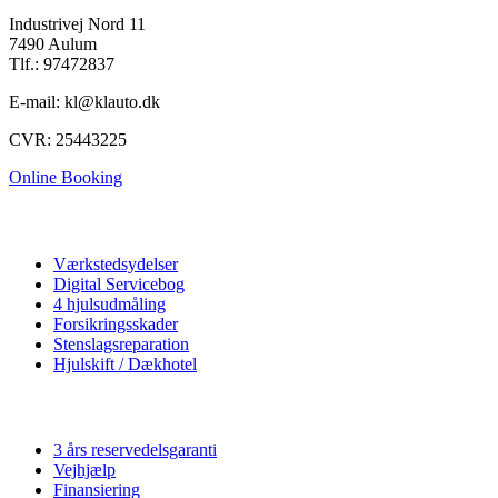
Industrivej Nord 11
7490 Aulum
Tlf.: 97472837
E-mail: kl@klauto.dk
CVR: 25443225
Online Booking
Autoværksted
Værkstedsydelser
Digital Servicebog
4 hjulsudmåling
Forsikringsskader
Stenslagsreparation
Hjulskift / Dækhotel
Vi tilbyder
3 års reservedelsgaranti
Vejhjælp
Finansiering