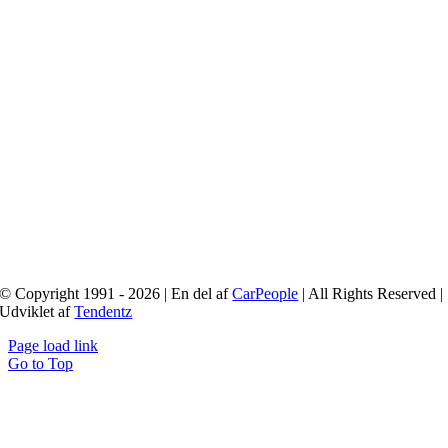
© Copyright 1991 - 2026 | En del af
CarPeople
| All Rights Reserved |
Udviklet af
Tendentz
Page load link
Go to Top