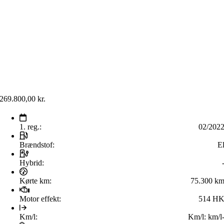
269.800,00
kr.
1. reg.:
02/202
Brændstof:
E
Hybrid:
Kørte km:
75.300 k
Motor effekt:
514 H
Km/l:
Km/l:
km/l