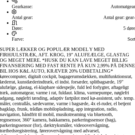
Gearkasse:
Automatgea
Antal gear:
Antal gear:
gear
Døre:
5 dør
Farve:
Sor
SUPER LÆKKER OG POPULÆR MODEL Y MED
FIRHJULSTRÆK, AFT. KROG, 19" ALUFEÆLGE, GLASTAG
OG MEGET MERE. *HUSK DU KAN LAVE MEGET BILLIG
FINANSIERING MED FAST RENTE PÅ KUN 2,99% PÅ DENN
BIL HOS K&L AUTO, KRÆVER 20% UDBETALING*
kørecomputer, digitalt cockpit, bagagerumsdækken, multifunktionsrat,
læderrat, kunstlæderindtræk, el indst. forsæder, splitbagsæde, 19"
alufælge, glastag, el-klapbare sidespejle, fuld led forlygter, aftageligt
træk, automatgear, varme i rat, fuldaut. klima, varmepumpe, nøglefri
adgang, nøglefri tænding, adaptiv fartpilot med kø-assistent, udv. temp.
måler, centrallås, sædevarme, varme i bagsæde, 4x el-ruder, el betjent
bagklap, frunk, trådløs mobilopladning, app integration, radio,
navigation, håndfrit til mobil, musikstreaming via bluetooth,
regnsensor, 360° kamera, bakkamera, parkeringssensor (bag),
parkeringssensor (for), dæktryksmåler, videoovervågning,
træthedsregistrering, førerovervågning med advarsel,