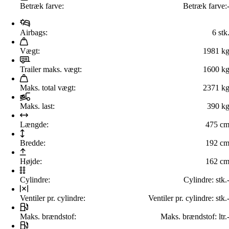
Betræk farve:
Betræk farve:
Airbags:
6 stk
Vægt:
1981 k
Trailer maks. vægt:
1600 k
Maks. total vægt:
2371 k
Maks. last:
390 k
Længde:
475 c
Bredde:
192 c
Højde:
162 c
Cylindre:
Cylindre:
stk.
Ventiler pr. cylindre:
Ventiler pr. cylindre:
stk.
Maks. brændstof:
Maks. brændstof:
ltr.