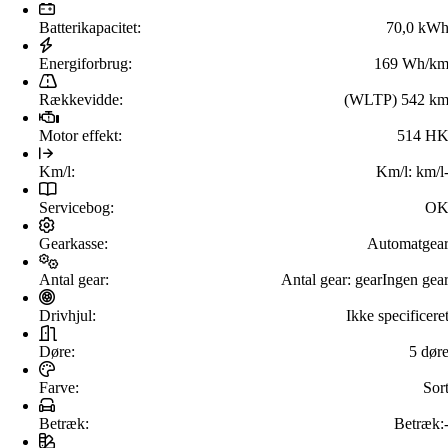
Batterikapacitet:
70,0 kW
Energiforbrug:
169 Wh/k
Rækkevidde:
(WLTP) 542 k
Motor effekt:
514 H
Km/l:
Km/l:
km/l
Servicebog:
O
Gearkasse:
Automatgea
Antal gear:
Antal gear:
gear
Ingen gea
Drivhjul:
Ikke specificere
Døre:
5 dør
Farve:
Sor
Betræk:
Betræk: