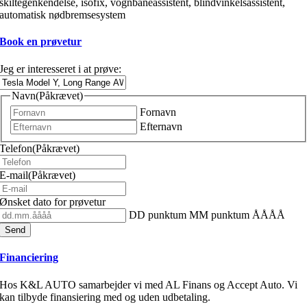
skiltegenkendelse, isofix, vognbaneassistent, blindvinkelsassistent,
automatisk nødbremsesystem
Book en prøvetur
Jeg er interesseret i at prøve:
Navn
(Påkrævet)
Fornavn
Efternavn
Telefon
(Påkrævet)
E-mail
(Påkrævet)
Ønsket dato for prøvetur
DD punktum MM punktum ÅÅÅÅ
Financiering
Hos K&L AUTO samarbejder vi med AL Finans og Accept Auto. Vi
kan tilbyde finansiering med og uden udbetaling.