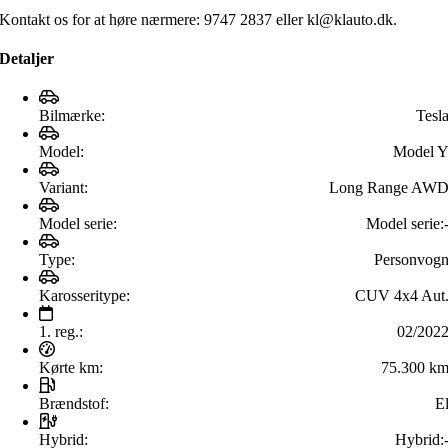
Kontakt os for at høre nærmere: 9747 2837 eller kl@klauto.dk.
Detaljer
Bilmærke:
Tesl
Model:
Model 
Variant:
Long Range AW
Model serie:
Model serie:
Type:
Personvog
Karosseritype:
CUV 4x4 Aut
1. reg.:
02/202
Kørte km:
75.300 k
Brændstof:
E
Hybrid:
Hybrid: