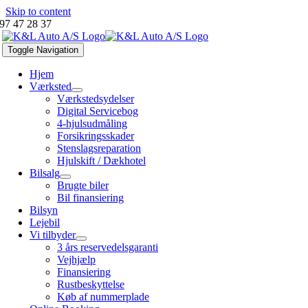
Skip to content
97 47 28 37
Toggle Navigation
Hjem
Værksted
Værkstedsydelser
Digital Servicebog
4-hjulsudmåling
Forsikringsskader
Stenslagsreparation
Hjulskift / Dækhotel
Bilsalg
Brugte biler
Bil finansiering
Bilsyn
Lejebil
Vi tilbyder
3 års reservedelsgaranti
Vejhjælp
Finansiering
Rustbeskyttelse
Køb af nummerplade