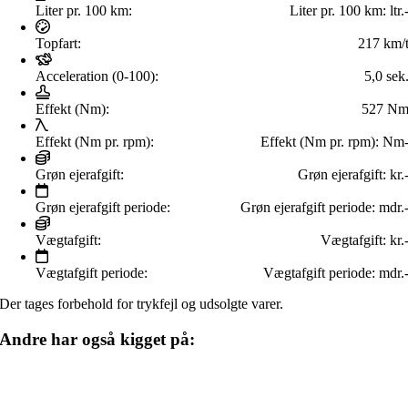
Liter pr. 100 km:
Liter pr. 100 km:
ltr.
Topfart:
217 km/
Acceleration (0-100):
5,0 sek
Effekt (Nm):
527 N
Effekt (Nm pr. rpm):
Effekt (Nm pr. rpm):
Nm
Grøn ejerafgift:
Grøn ejerafgift:
kr.
Grøn ejerafgift periode:
Grøn ejerafgift periode:
mdr.
Vægtafgift:
Vægtafgift:
kr.
Vægtafgift periode:
Vægtafgift periode:
mdr.
Der tages forbehold for trykfejl og udsolgte varer.
Andre har også kigget på: