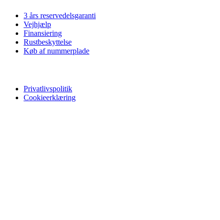
3 års reservedelsgaranti
Vejhjælp
Finansiering
Rustbeskyttelse
Køb af nummerplade
Privatliv
Privatlivspolitik
Cookieerklæring