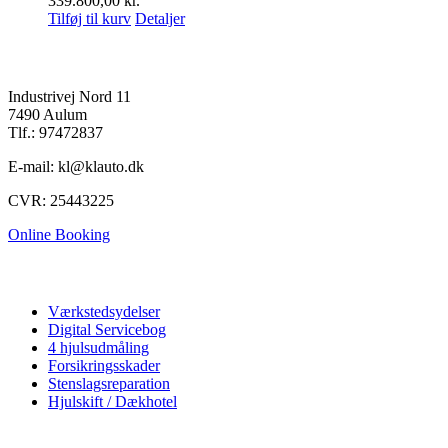
339.800,00
kr.
Tilføj til kurv
Detaljer
K&L Auto A/S
Industrivej Nord 11
7490 Aulum
Tlf.: 97472837
E-mail: kl@klauto.dk
CVR: 25443225
Online Booking
Autoværksted
Værkstedsydelser
Digital Servicebog
4 hjulsudmåling
Forsikringsskader
Stenslagsreparation
Hjulskift / Dækhotel
Vi tilbyder