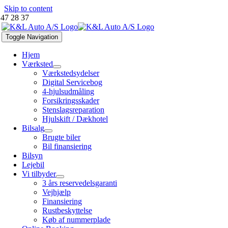
Skip to content
 47 28 37
Toggle Navigation
Hjem
Værksted
Værkstedsydelser
Digital Servicebog
4-hjulsudmåling
Forsikringsskader
Stenslagsreparation
Hjulskift / Dækhotel
Bilsalg
Brugte biler
Bil finansiering
Bilsyn
Lejebil
Vi tilbyder
3 års reservedelsgaranti
Vejhjælp
Finansiering
Rustbeskyttelse
Køb af nummerplade