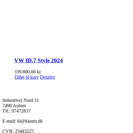
VW ID.7 Style 2024
339.800,00
kr.
Tilføj til kurv
Detaljer
K&L Auto A/S
Industrivej Nord 11
7490 Aulum
Tlf.: 97472837
E-mail: kl@klauto.dk
CVR: 25443225