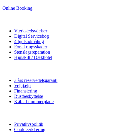
Online Booking
Autoværksted
Værkstedsydelser
Digital Servicebog
4 hjulsudmåling
Forsikringsskader
Stenslagsreparation
Hjulskift / Dækhotel
Vi tilbyder
3 års reservedelsgaranti
Vejhjælp
Finansiering
Rustbeskyttelse
Køb af nummerplade
Privatliv
Privatlivspolitik
Cookieerklæring