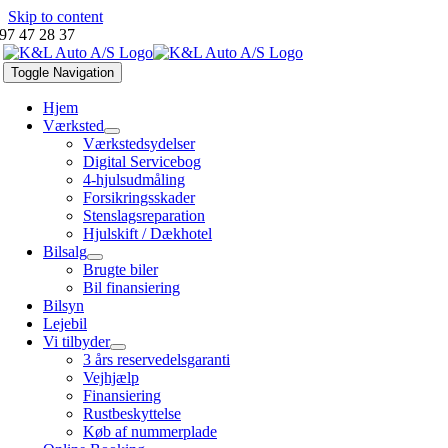
Skip to content
97 47 28 37
Toggle Navigation
Hjem
Værksted
Værkstedsydelser
Digital Servicebog
4-hjulsudmåling
Forsikringsskader
Stenslagsreparation
Hjulskift / Dækhotel
Bilsalg
Brugte biler
Bil finansiering
Bilsyn
Lejebil
Vi tilbyder
3 års reservedelsgaranti
Vejhjælp
Finansiering
Rustbeskyttelse
Køb af nummerplade