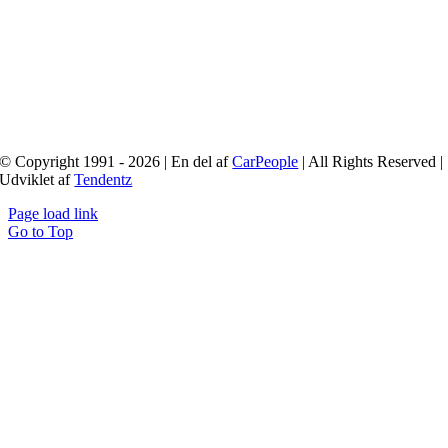
© Copyright 1991 - 2026 | En del af
CarPeople
| All Rights Reserved |
Udviklet af
Tendentz
Page load link
Go to Top