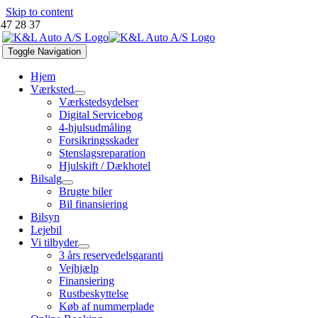
Skip to content
 47 28 37
Toggle Navigation
Hjem
Værksted
Værkstedsydelser
Digital Servicebog
4-hjulsudmåling
Forsikringsskader
Stenslagsreparation
Hjulskift / Dækhotel
Bilsalg
Brugte biler
Bil finansiering
Bilsyn
Lejebil
Vi tilbyder
3 års reservedelsgaranti
Vejhjælp
Finansiering
Rustbeskyttelse
Køb af nummerplade