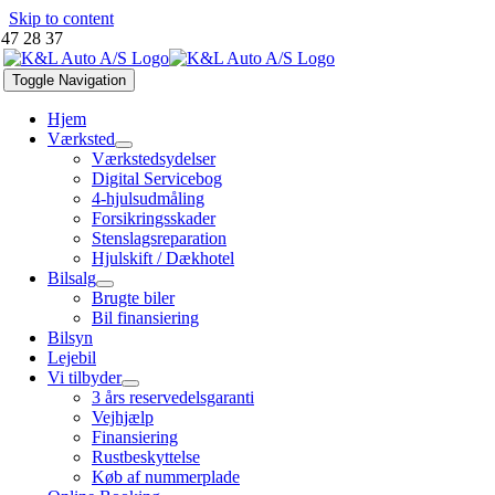
Skip to content
 47 28 37
Toggle Navigation
Hjem
Værksted
Værkstedsydelser
Digital Servicebog
4-hjulsudmåling
Forsikringsskader
Stenslagsreparation
Hjulskift / Dækhotel
Bilsalg
Brugte biler
Bil finansiering
Bilsyn
Lejebil
Vi tilbyder
3 års reservedelsgaranti
Vejhjælp
Finansiering
Rustbeskyttelse
Køb af nummerplade