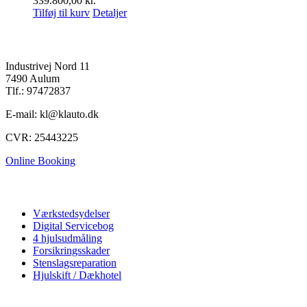
339.800,00
kr.
Tilføj til kurv
Detaljer
K&L Auto A/S
Industrivej Nord 11
7490 Aulum
Tlf.: 97472837
E-mail: kl@klauto.dk
CVR: 25443225
Online Booking
Autoværksted
Værkstedsydelser
Digital Servicebog
4 hjulsudmåling
Forsikringsskader
Stenslagsreparation
Hjulskift / Dækhotel
Vi tilbyder