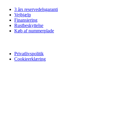
3 års reservedelsgaranti
Vejhjælp
Finansiering
Rustbeskyttelse
Køb af nummerplade
Privatliv
Privatlivspolitik
Cookieerklæring