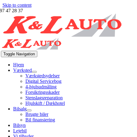
Skip to content
97 47 28 37
Toggle Navigation
Hjem
Værksted
Værkstedsydelser
Digital Servicebog
4-hjulsudmåling
Forsikringsskader
Stenslagsreparation
Hjulskift / Dækhotel
Bilsalg
Brugte biler
Bil finansiering
Bilsyn
Lejebil
Vi tilbyder