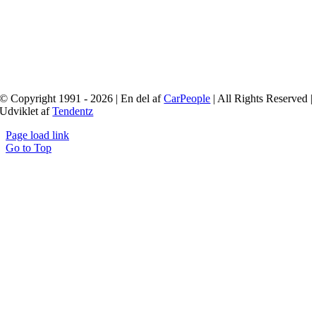
© Copyright 1991 - 2026 | En del af
CarPeople
| All Rights Reserved |
Udviklet af
Tendentz
Page load link
Go to Top