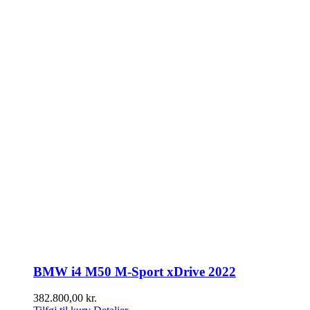
BMW i4 M50 M-Sport xDrive 2022
382.800,00
kr.