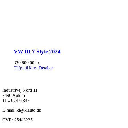
VW ID.7 Style 2024
339.800,00
kr.
Tilføj til kurv
Detaljer
K&L Auto A/S
Industrivej Nord 11
7490 Aulum
Tlf.: 97472837
E-mail: kl@klauto.dk
CVR: 25443225